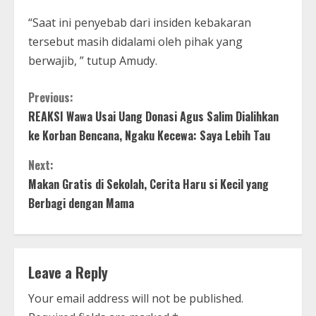
“Saat ini penyebab dari insiden kebakaran
tersebut masih didalami oleh pihak yang
berwajib, ” tutup Amudy.
C
Previous:
REAKSI Wawa Usai Uang Donasi Agus Salim Dialihkan
o
ke Korban Bencana, Ngaku Kecewa: Saya Lebih Tau
n
Next:
t
Makan Gratis di Sekolah, Cerita Haru si Kecil yang
Berbagi dengan Mama
i
n
Leave a Reply
u
Your email address will not be published.
e