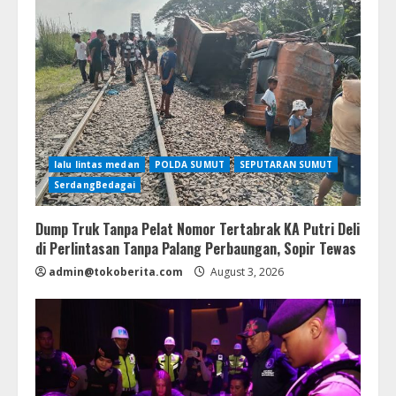
lalu lintas medan
POLDA SUMUT
SEPUTARAN SUMUT
SerdangBedagai
Dump Truk Tanpa Pelat Nomor Tertabrak KA Putri Deli
di Perlintasan Tanpa Palang Perbaungan, Sopir Tewas
admin@tokoberita.com
August 3, 2026