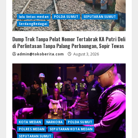
lalu lintas medan
POLDA SUMUT
SEPUTARAN SUMUT
SerdangBedagai
Dump Truk Tanpa Pelat Nomor Tertabrak KA Putri Deli
di Perlintasan Tanpa Palang Perbaungan, Sopir Tewas
admin@tokoberita.com
August 3, 2026
KOTA MEDAN
NARKOBA
POLDA SUMUT
POLRES MEDAN
SEPUTARAN KOTA MEDAN
SEPUTARAN SUMUT