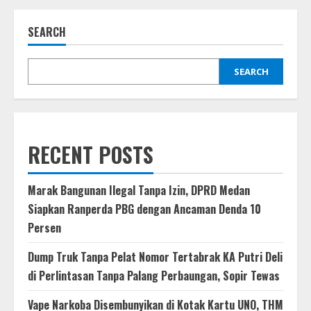
Hadapan
Pejabat
PBB,
SEARCH
Rico
Waas
Tegaskan
Visi
Medan
SEARCH
sebagai
Kota
Hijau
dan
Berkelanjutan
RECENT POSTS
Marak Bangunan Ilegal Tanpa Izin, DPRD Medan
Siapkan Ranperda PBG dengan Ancaman Denda 10
Persen
Dump Truk Tanpa Pelat Nomor Tertabrak KA Putri Deli
di Perlintasan Tanpa Palang Perbaungan, Sopir Tewas
Vape Narkoba Disembunyikan di Kotak Kartu UNO, THM